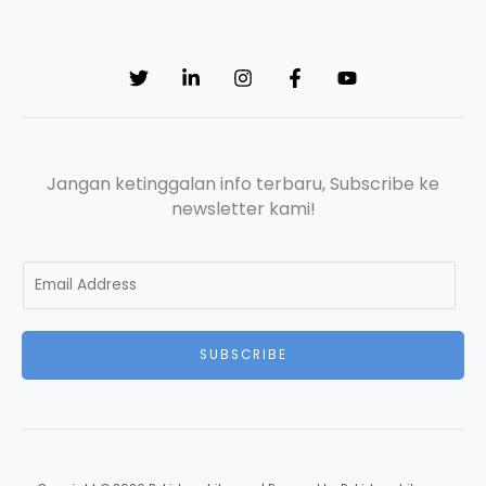
Jangan ketinggalan info terbaru, Subscribe ke
newsletter kami!
E
m
a
i
SUBSCRIBE
l
*